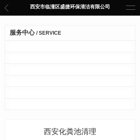
西安市临潼区盛捷环保清洁有限公司
服务中心
/ SERVICE
生活垃圾清理
建筑垃圾清理
化粪池清理
管道疏通
隔油池清理
车辆消杀
西安化粪池清理