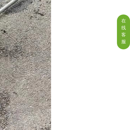
在
线
客
服